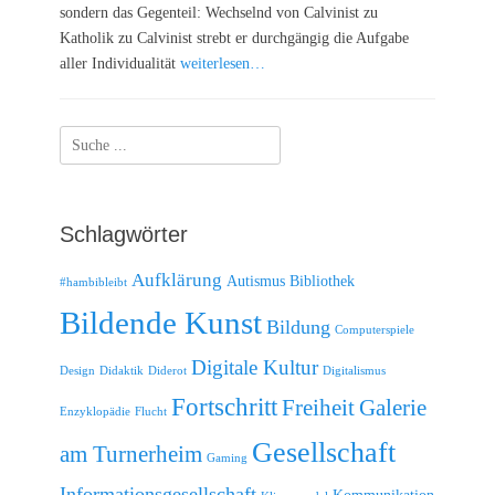
sondern das Gegenteil: Wechselnd von Calvinist zu
Katholik zu Calvinist strebt er durchgängig die Aufgabe
aller Individualität
weiterlesen…
Suche
nach:
Schlagwörter
Aufklärung
Autismus
Bibliothek
#hambibleibt
Bildende Kunst
Bildung
Computerspiele
Digitale Kultur
Design
Didaktik
Diderot
Digitalismus
Fortschritt
Freiheit
Galerie
Enzyklopädie
Flucht
Gesellschaft
am Turnerheim
Gaming
Informationsgesellschaft