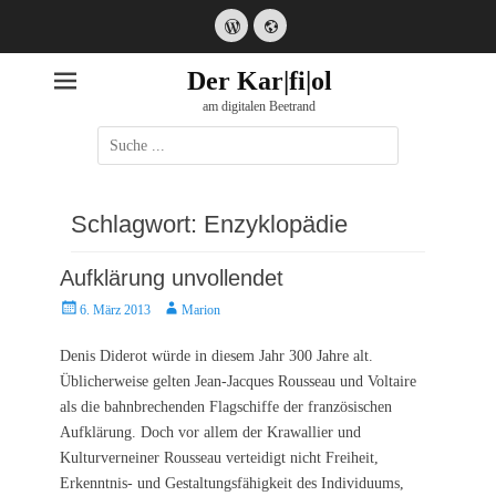
WordPress
Website
Der Kar|fi|ol
am digitalen Beetrand
Suche
nach:
Schlagwort:
Enzyklopädie
Aufklärung unvollendet
Posted
Autor
6. März 2013
Marion
on
Denis Diderot würde in diesem Jahr 300 Jahre alt.
Üblicherweise gelten Jean-Jacques Rousseau und Voltaire
als die bahnbrechenden Flagschiffe der französischen
Aufklärung. Doch vor allem der Krawallier und
Kulturverneiner Rousseau verteidigt nicht Freiheit,
Erkenntnis- und Gestaltungsfähigkeit des Individuums,