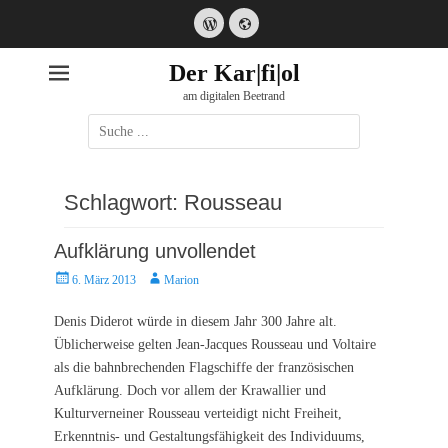
WordPress
Website
Der Kar|fi|ol
am digitalen Beetrand
Suche
nach:
Schlagwort:
Rousseau
Aufklärung unvollendet
Posted
Autor
6. März 2013
Marion
on
Denis Diderot würde in diesem Jahr 300 Jahre alt.
Üblicherweise gelten Jean-Jacques Rousseau und Voltaire
als die bahnbrechenden Flagschiffe der französischen
Aufklärung. Doch vor allem der Krawallier und
Kulturverneiner Rousseau verteidigt nicht Freiheit,
Erkenntnis- und Gestaltungsfähigkeit des Individuums,