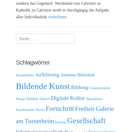
sondern das Gegenteil: Wechselnd von Calvinist zu
Katholik zu Calvinist strebt er durchgängig die Aufgabe
aller Individualität
weiterlesen…
Suche
nach:
Schlagwörter
Aufklärung
Autismus
Bibliothek
#hambibleibt
Bildende Kunst
Bildung
Computerspiele
Digitale Kultur
Design
Didaktik
Diderot
Digitalismus
Fortschritt
Freiheit
Galerie
Enzyklopädie
Flucht
Gesellschaft
am Turnerheim
Gaming
Informationsgesellschaft