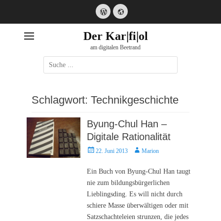
WordPress
Website
Der Kar|fi|ol
am digitalen Beetrand
Suche
nach:
Schlagwort:
Technikgeschichte
Byung-Chul Han –
Digitale Rationalität
Posted
Autor
22. Juni 2013
Marion
on
Ein Buch von Byung-Chul Han taugt
nie zum bildungsbürgerlichen
Lieblingsding. Es will nicht durch
schiere Masse überwältigen oder mit
Satzschachteleien strunzen, die jedes