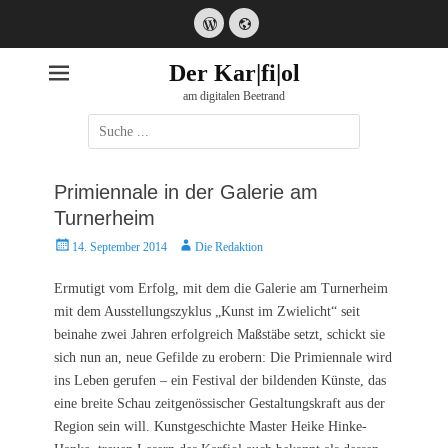
WordPress
Website
Der Kar|fi|ol
am digitalen Beetrand
Suche
nach:
Primiennale in der Galerie am
Turnerheim
Posted
Autor
14. September 2014
Die Redaktion
on
Ermutigt vom Erfolg, mit dem die Galerie am Turnerheim
mit dem Ausstellungszyklus „Kunst im Zwielicht“ seit
beinahe zwei Jahren erfolgreich Maßstäbe setzt, schickt sie
sich nun an, neue Gefilde zu erobern: Die Primiennale wird
ins Leben gerufen – ein Festival der bildenden Künste, das
eine breite Schau zeitgenössischer Gestaltungskraft aus der
Region sein will. Kunstgeschichte Master Heike Hinke-