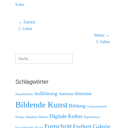
Kultur
Beitragsnavigation
← Zurück
Vorheriger
2. Gebot
Beitrag:
Weiter →
Nächster
3. Gebot
Beitrag:
Suche
nach:
Schlagwörter
Aufklärung
Autismus
Bibliothek
#hambibleibt
Bildende Kunst
Bildung
Computerspiele
Digitale Kultur
Design
Didaktik
Diderot
Digitalismus
Fortschritt
Freiheit
Galerie
Enzyklopädie
Flucht