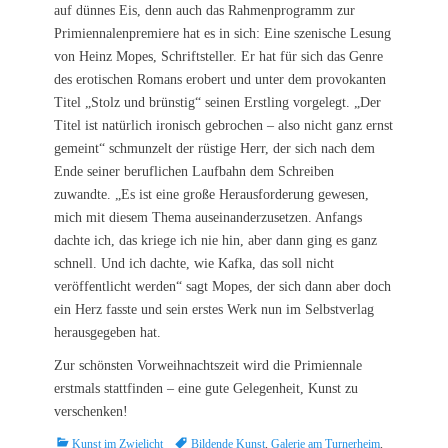
auf dünnes Eis, denn auch das Rahmenprogramm zur
Primiennalenpremiere hat es in sich: Eine szenische Lesung
von Heinz Mopes, Schriftsteller. Er hat für sich das Genre
des erotischen Romans erobert und unter dem provokanten
Titel „Stolz und brünstig“ seinen Erstling vorgelegt. „Der
Titel ist natürlich ironisch gebrochen – also nicht ganz ernst
gemeint“ schmunzelt der rüstige Herr, der sich nach dem
Ende seiner beruflichen Laufbahn dem Schreiben
zuwandte. „Es ist eine große Herausforderung gewesen,
mich mit diesem Thema auseinanderzusetzen. Anfangs
dachte ich, das kriege ich nie hin, aber dann ging es ganz
schnell. Und ich dachte, wie Kafka, das soll nicht
veröffentlicht werden“ sagt Mopes, der sich dann aber doch
ein Herz fasste und sein erstes Werk nun im Selbstverlag
herausgegeben hat.
Zur schönsten Vorweihnachtszeit wird die Primiennale
erstmals stattfinden – eine gute Gelegenheit, Kunst zu
verschenken!
Kategorien
Schlagworte
Kunst im Zwielicht
Bildende Kunst
,
Galerie am Turnerheim
,