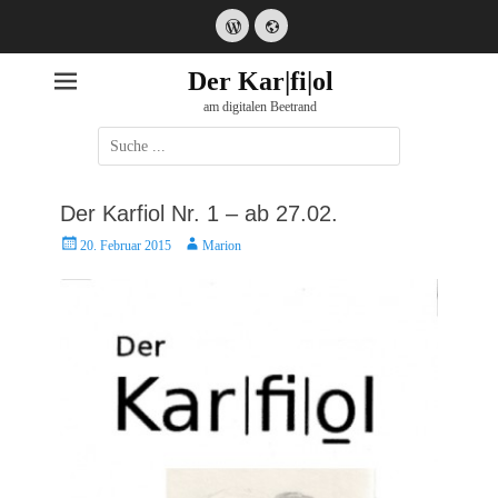
WordPress
Website
Der Kar|fi|ol
am digitalen Beetrand
Suche
nach:
Der Karfiol Nr. 1 – ab 27.02.
Posted
Autor
20. Februar 2015
Marion
on