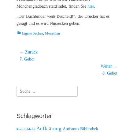
Mönchengladbach stattfindet, finden Sie
hier
.
„Der Buchbinder weiß Bescheid!“, der Drucker hat es
gesagt und es wird Nussecken geben.
Kategorien
Eigene Sachen
,
Menschen
Beitragsnavigation
← Zurück
Vorheriger
7. Gebot
Beitrag:
Weiter →
Nächster
8. Gebot
Beitrag:
Suche
nach:
Schlagwörter
Aufklärung
Autismus
Bibliothek
#hambibleibt