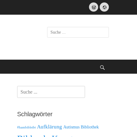
WordPress
Website
Suche
nach:
bei
der
Suche
nach:
Suche
Schlagwörter
Aufklärung
Autismus
Bibliothek
#hambibleibt