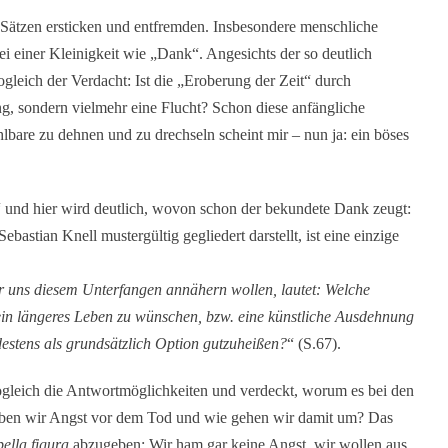
n Sätzen ersticken und entfremden. Insbesondere menschliche
ei einer Kleinigkeit wie „Dank“. Angesichts der so deutlich
gleich der Verdacht: Ist die „Eroberung der Zeit“ durch
ng, sondern vielmehr eine Flucht? Schon diese anfängliche
are zu dehnen und zu drechseln scheint mir – nun ja: ein böses
und hier wird deutlich, wovon schon der bekundete Dank zeugt:
astian Knell mustergültig gegliedert darstellt, ist eine einzige
r uns diesem Unterfangen annähern wollen, lautet: Welche
ein längeres Leben zu wünschen, bzw. eine künstliche Ausdehnung
estens als grundsätzlich Option gutzuheißen?
“ (S.67).
sogleich die Antwortmöglichkeiten und verdeckt, worum es bei den
aben wir Angst vor dem Tod und wie gehen wir damit um? Das
bella figura
abzugeben: Wir ham gar keine Angst, wir wollen aus