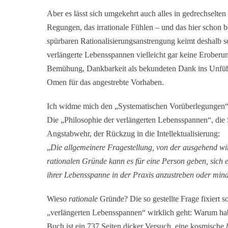
Aber es lässt sich umgekehrt auch alles in gedrechselte
Regungen, das irrationale Fühlen – und das hier schon b
spürbaren Rationalisierungsanstrengung keimt deshalb so
verlängerte Lebensspannen vielleicht gar keine Eroberu
Bemühung, Dankbarkeit als bekundeten Dank ins Unfühlb
Omen für das angestrebte Vorhaben.
Ich widme mich den „Systematischen Vorüberlegungen“ 
Die „Philosophie der verlängerten Lebensspannen“, die Seb
Angstabwehr, der Rückzug in die Intellektualisierung:
„
Die allgemeinere Fragestellung, von der ausgehend wi
rationalen Gründe kann es für eine Person geben, sich 
ihrer Lebensspanne in der Praxis anzustreben oder mind
Wieso
rationale
Gründe? Die so gestellte Frage fixiert 
„verlängerten Lebensspannen“ wirklich geht: Warum h
Buch ist ein 737 Seiten dicker Versuch, eine kosmische