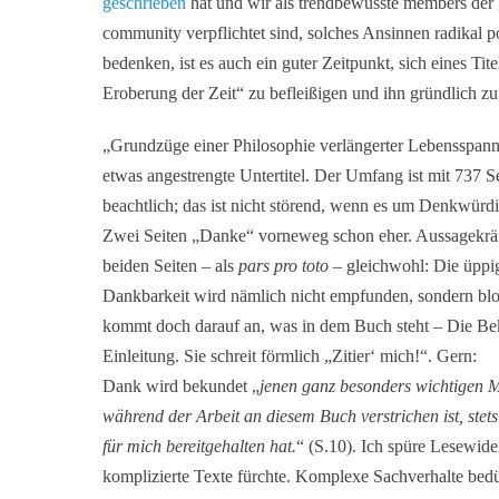
geschrieben
hat und wir als trendbewusste members der 
community verpflichtet sind, solches Ansinnen radikal po
bedenken, ist es auch ein guter Zeitpunkt, sich eines Tit
Eroberung der Zeit“ zu befleißigen und ihn gründlich zu
„Grundzüge einer Philosophie verlängerter Lebensspanne
etwas angestrengte Untertitel. Der Umfang ist mit 737 S
beachtlich; das ist nicht störend, wenn es um Denkwürdi
Zwei Seiten „Danke“ vorneweg schon eher. Aussagekräft
beiden Seiten – als
pars pro toto
– gleichwohl: Die üppig
Dankbarkeit wird nämlich nicht empfunden, sondern bl
kommt doch darauf an, was in dem Buch steht – Die Beku
Einleitung. Sie schreit förmlich „Zitier‘ mich!“. Gern:
Dank wird bekundet „
jenen ganz besonders wichtigen Me
während der Arbeit an diesem Buch verstrichen ist, stet
für mich bereitgehalten hat.
“ (S.10). Ich spüre Lesewide
komplizierte Texte fürchte. Komplexe Sachverhalte bed