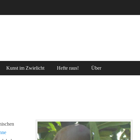
Kunst im Zwielicht
Hefte raus!
Über
nischen
ahne