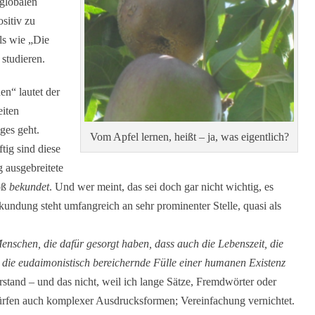
globalen
sitiv zu
els wie „Die
 studieren.
n“ lautet der
eiten
ges geht.
Vom Apfel lernen, heißt – ja, was eigentlich?
ig sind diese
 ausgebreitete
oß
bekundet
. Und wer meint, das sei doch gar nicht wichtig, es
ndung steht umfangreich an sehr prominenter Stelle, quasi als
nschen, die dafür gesorgt haben, dass auch die Lebenszeit, die
s die eudaimonistisch bereichernde Fülle einer humanen Existenz
rstand – und das nicht, weil ich lange Sätze, Fremdwörter oder
ürfen auch komplexer Ausdrucksformen; Vereinfachung vernichtet.