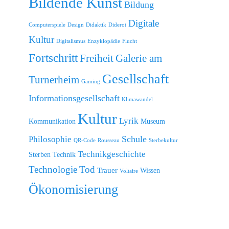
Bildende Kunst
Bildung
Digitale
Computerspiele
Design
Didaktik
Diderot
Kultur
Digitalismus
Enzyklopädie
Flucht
Fortschritt
Freiheit
Galerie am
Gesellschaft
Turnerheim
Gaming
Informationsgesellschaft
Klimawandel
Kultur
Lyrik
Kommunikation
Museum
Schule
Philosophie
QR-Code
Rousseau
Sterbekultur
Technikgeschichte
Sterben
Technik
Technologie
Tod
Trauer
Wissen
Voltaire
Ökonomisierung