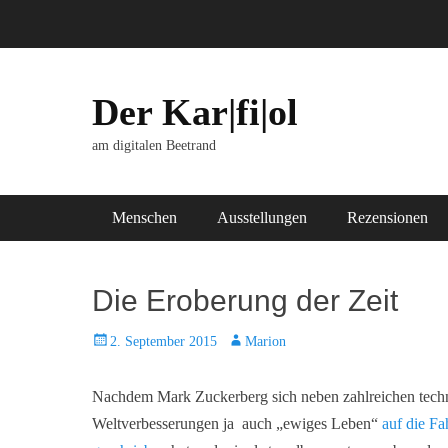
Der Kar|fi|ol
am digitalen Beetrand
Hauptmenü
Zum
Menschen
Ausstellungen
Rezensionen
Inhalt
springen
Die Eroberung der Zeit
Posted
Autor
2. September 2015
Marion
on
Nachdem Mark Zuckerberg sich neben zahlreichen tech
Weltverbesserungen ja auch „ewiges Leben“
auf die F