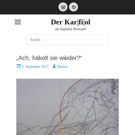
WordPress
Website
Der Kar|fi|ol
am digitalen Beetrand
Suche
nach:
„Ach, häkelt sie wieder?“
Posted
Autor
3. September 2017
Marion
on