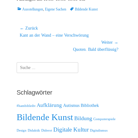
Kategorien
Schlagworte
Ausstellungen
,
Eigene Sachen
Bildende Kunst
Beitragsnavigation
← Zurück
Vorheriger
Kant an der Wand – eine Verschwörung
Beitrag:
Weiter →
Nächster
Quoten. Bald überflüssig?
Beitrag:
Suche
nach:
Schlagwörter
Aufklärung
Autismus
Bibliothek
#hambibleibt
Bildende Kunst
Bildung
Computerspiele
Digitale Kultur
Design
Didaktik
Diderot
Digitalismus