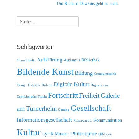
Nächster
Um Richard Dawkins geht es nicht.
Beitrag:
Suche
nach:
Schlagwörter
Aufklärung
Autismus
Bibliothek
#hambibleibt
Bildende Kunst
Bildung
Computerspiele
Digitale Kultur
Design
Didaktik
Diderot
Digitalismus
Fortschritt
Freiheit
Galerie
Enzyklopädie
Flucht
Gesellschaft
am Turnerheim
Gaming
Informationsgesellschaft
Kommunikation
Klimawandel
Kultur
Lyrik
Philosophie
Museum
QR-Code