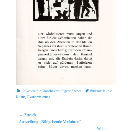
Kategorien
Schlagworte
12 Gebote für Globalisierer
,
Eigene Sachen
Bildende Kunst
,
Kultur
,
Ökonomisierung
Beitragsnavigation
← Zurück
Vorheriger
Ausstellung „Bildgebende Verfahren“
Beitrag:
Weiter →