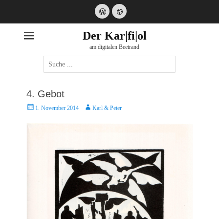
WordPress
Website
Der Kar|fi|ol
am digitalen Beetrand
Suche
nach:
4. Gebot
Posted
Autor
1. November 2014
Karl & Peter
on