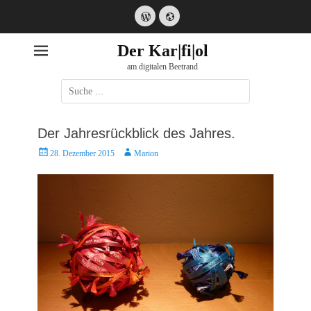
WordPress
Website
Der Kar|fi|ol
am digitalen Beetrand
Suche
nach:
Der Jahresrückblick des Jahres.
Posted
Autor
28. Dezember 2015
Marion
on