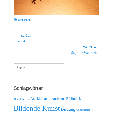
Kategorien
Menschen
Beitragsnavigation
← Zurück
Vorheriger
Vernetzt
Beitrag:
Weiter →
Nächster
Sag‘ die Wahrheit
Beitrag:
Suche
nach:
Schlagwörter
Aufklärung
Autismus
Bibliothek
#hambibleibt
Bildende Kunst
Bildung
Computerspiele